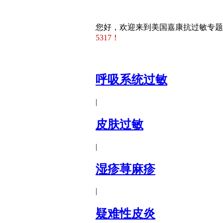
您好，欢迎来到美国嘉康抗过敏专题
5317！
呼吸系统过敏
|
皮肤过敏
|
湿疹荨麻疹
|
疑难性皮炎