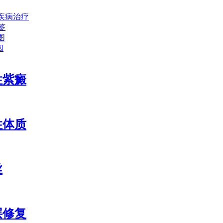
疾病治疗
签
图
阅
性紫癜
性体质
丝
层修复