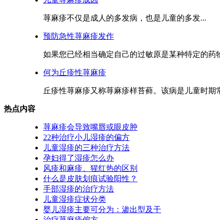
荨麻疹不仅是成人的多发病，也是儿童的多发...
预防急性荨麻疹发作
如果您已经相当确定自己的过敏原是某种特定的药物
何为丘疹性荨麻疹
丘疹性荨麻疹又称荨麻疹样苔藓。该病是儿童时期常见
热点内容
荨麻疹会导致嘴唇或眼皮肿
22种治疗小儿湿疹的偏方
儿童湿疹的三种治疗方法
孕妇得了湿疹怎么办
风疹和麻疹、猩红热的区别
什么是皮肤划痕试验阳性？
手部湿疹的治疗方法
儿童湿疹症状分类
婴儿湿疹主要可分为：渗出型及干
治疗荨麻疹偏方