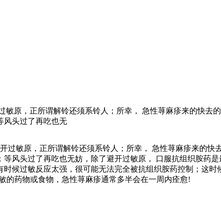
过敏原，正所谓解铃还须系铃人；所幸， 急性荨麻疹来的快去
等风头过了再吃也无
开过敏原，正所谓解铃还须系铃人；所幸， 急性荨麻疹来的快
；等风头过了再吃也无妨，除了避开过敏原， 口服抗组织胺药是
有时候过敏反应太强，很可能无法完全被抗组织胺药控制；这时
敏的药物或食物，急性荨麻疹通常多半会在一周内痊愈!