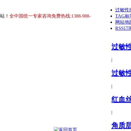
过敏性
站！
全中国统一专家咨询免费热线:1388-988-
TAG标
网站地
RSS订
过敏
|
过敏
|
红血
|
角质