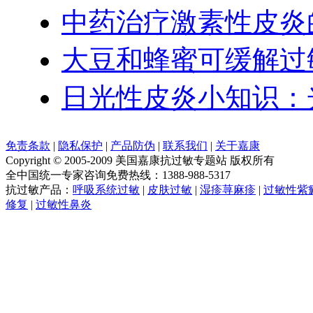
中药治疗激素性皮炎
大豆和蜂蜜可缓解过
日光性皮炎小知识：
免责条款
|
隐私保护
|
产品防伪
|
联系我们
|
关于嘉康
Copyright © 2005-2009 美国嘉康抗过敏专题站 版权所有
全中国统一专家咨询免费热线：1388-988-5317
抗过敏产品：
呼吸系统过敏
|
皮肤过敏
|
湿疹荨麻疹
|
过敏性紫
修复
|
过敏性鼻炎