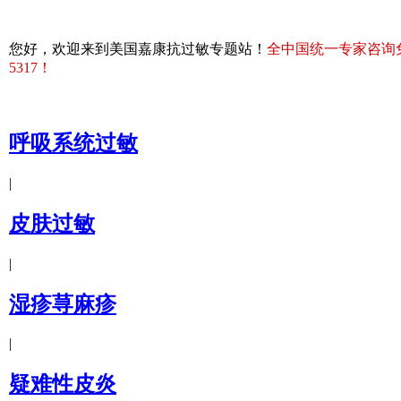
您好，欢迎来到美国嘉康抗过敏专题站！
全中国统一专家咨询免费热
5317！
呼吸系统过敏
|
皮肤过敏
|
湿疹荨麻疹
|
疑难性皮炎