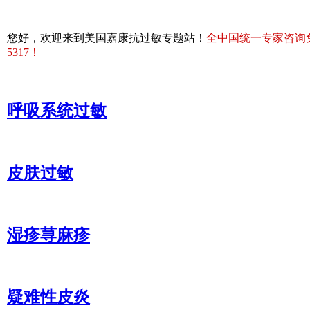
您好，欢迎来到美国嘉康抗过敏专题站！
全中国统一专家咨询免费热
5317！
呼吸系统过敏
|
皮肤过敏
|
湿疹荨麻疹
|
疑难性皮炎