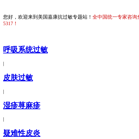
您好，欢迎来到美国嘉康抗过敏专题站！
全中国统一专家咨询免费热
5317！
呼吸系统过敏
|
皮肤过敏
|
湿疹荨麻疹
|
疑难性皮炎