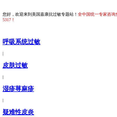
您好，欢迎来到美国嘉康抗过敏专题站！
全中国统一专家咨询免费热
5317！
呼吸系统过敏
|
皮肤过敏
|
湿疹荨麻疹
|
疑难性皮炎