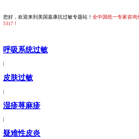
您好，欢迎来到美国嘉康抗过敏专题站！
全中国统一专家咨询免费热
5317！
呼吸系统过敏
|
皮肤过敏
|
湿疹荨麻疹
|
疑难性皮炎