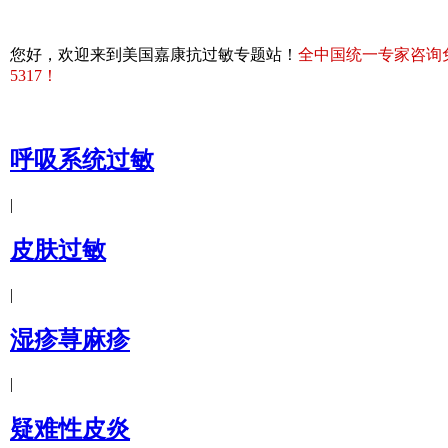
您好，欢迎来到美国嘉康抗过敏专题站！
全中国统一专家咨询免费热
5317！
呼吸系统过敏
|
皮肤过敏
|
湿疹荨麻疹
|
疑难性皮炎