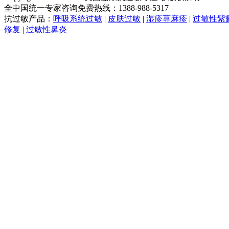
全中国统一专家咨询免费热线：1388-988-5317
抗过敏产品：
呼吸系统过敏
|
皮肤过敏
|
湿疹荨麻疹
|
过敏性紫
修复
|
过敏性鼻炎