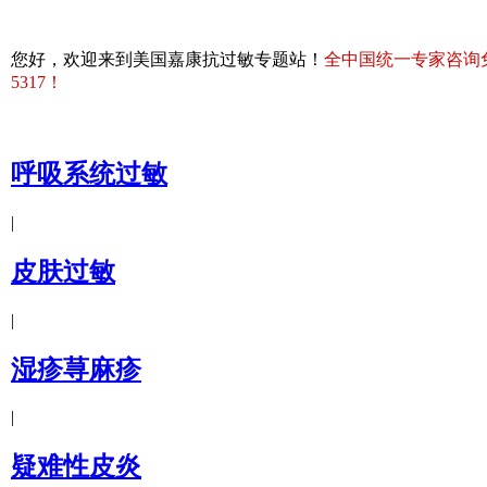
您好，欢迎来到美国嘉康抗过敏专题站！
全中国统一专家咨询免费热
5317！
呼吸系统过敏
|
皮肤过敏
|
湿疹荨麻疹
|
疑难性皮炎