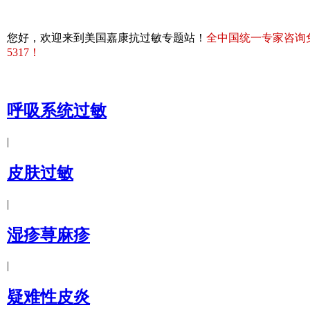
您好，欢迎来到美国嘉康抗过敏专题站！
全中国统一专家咨询免费热
5317！
呼吸系统过敏
|
皮肤过敏
|
湿疹荨麻疹
|
疑难性皮炎