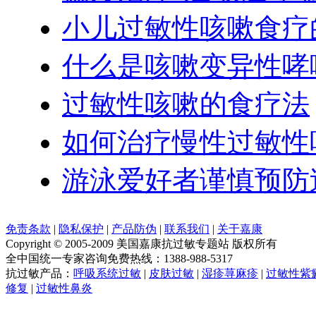
小儿过敏性咳嗽食疗
什么是咳嗽变异性哮
过敏性咳嗽的食疗法
如何治疗慢性过敏性
游泳爱好者谨慎预防
免责条款
|
隐私保护
|
产品防伪
|
联系我们
|
关于嘉康
Copyright © 2005-2009 美国嘉康抗过敏专题站 版权所有
全中国统一专家咨询免费热线：1388-988-5317
抗过敏产品：
呼吸系统过敏
|
皮肤过敏
|
湿疹荨麻疹
|
过敏性紫
修复
|
过敏性鼻炎