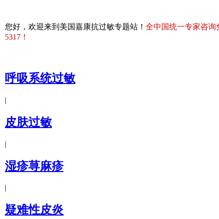
您好，欢迎来到美国嘉康抗过敏专题站！
全中国统一专家咨询免费热
5317！
呼吸系统过敏
|
皮肤过敏
|
湿疹荨麻疹
|
疑难性皮炎