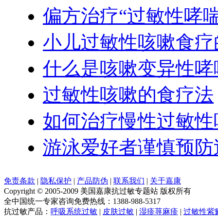
偏方治疗“过敏性哮喘
小儿过敏性咳嗽食疗
什么是咳嗽变异性哮
过敏性咳嗽的食疗法
如何治疗慢性过敏性
游泳爱好者谨慎预防
免责条款
|
隐私保护
|
产品防伪
|
联系我们
|
关于嘉康
Copyright © 2005-2009 美国嘉康抗过敏专题站 版权所有
全中国统一专家咨询免费热线：1388-988-5317
抗过敏产品：
呼吸系统过敏
|
皮肤过敏
|
湿疹荨麻疹
|
过敏性紫