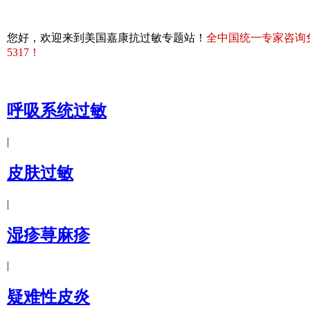
您好，欢迎来到美国嘉康抗过敏专题站！
全中国统一专家咨询免费热
5317！
呼吸系统过敏
|
皮肤过敏
|
湿疹荨麻疹
|
疑难性皮炎